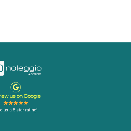
iew us on Google
e us a 5 star rating!