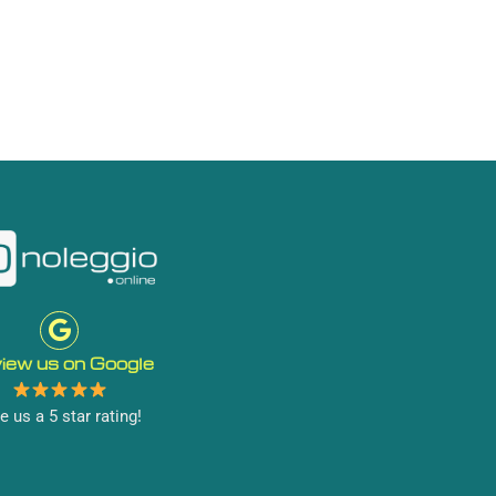
iew us on Google
e us a 5 star rating!