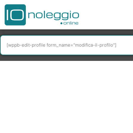
Vai
al
contenuto
[wppb-edit-profile form_name="modifica-il-profilo"]